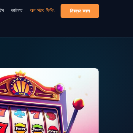
্টস
ভাউচার
অল-স্টার ফিশিং
নিবন্ধন করুন