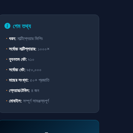
গেম তথ্য
ধরন:
মাল্টিপ্লেয়ার ফিশিং
সর্বোচ্চ মাল্টিপ্লায়ার:
১০০০×
ন্যূনতম বেট:
৳১০
সর্বোচ্চ বেট:
৳৫০,০০০
মাছের সংখ্যা:
৫০+ প্রজাতি
প্লেয়ার/টেবিল:
৪ জন
মোবাইল:
সম্পূর্ণ সামঞ্জস্যপূর্ণ