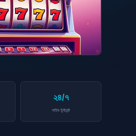
২৪/৭
লাইভ টুর্নামেন্ট