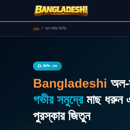
অল-স্টার ফিশিং
হোম
🎣 ফিশিং গেম
Bangladeshi
অল-স
গভীর সমুদ্রে
মাছ ধরুন 
পুরস্কার জিতুন