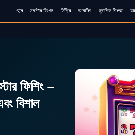
হোম
মনস্টার ট্রিপল
হিস্ট্রি
আলাদিন
জুরাসিক কিংডম
ডার
্টার ফিশিং –
এবং বিশাল