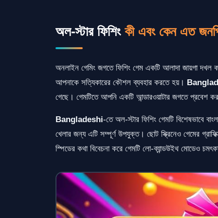
অল-স্টার ফিশিং
কী এবং কেন এত জনপ্
অনলাইন গেমিং জগতে ফিশিং গেম একটি আলাদা জায়গা দখল কর
আপনাকে সত্যিকারের কৌশল ব্যবহার করতে হয়।
Banglad
গেছে। গেমটিতে আপনি একটি আন্ডারওয়াটার জগতে প্রবেশ কর
Bangladeshi
-তে অল-স্টার ফিশিং গেমটি বিশেষভাবে বাংল
খেলার জন্য এটি সম্পূর্ণ উপযুক্ত। ছোট স্ক্রিনেও গেমের গ্রা
স্পিডের কথা বিবেচনা করে গেমটি লো-ব্যান্ডউইথ মোডেও চমৎ