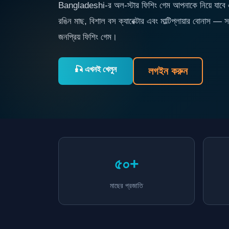
Bangladeshi-র অল-স্টার ফিশিং গেম আপনাকে নিয়ে যাবে এক
রঙিন মাছ, বিশাল বস ক্যারেক্টার এবং মাল্টিপ্লায়ার বোনাস — 
জনপ্রিয় ফিশিং গেম।
🎣 এখনই খেলুন
লগইন করুন
৫০+
মাছের প্রজাতি