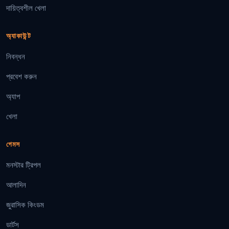
দায়িত্বশীল খেলা
অ্যাকাউন্ট
নিবন্ধন
প্রবেশ করুন
অ্যাপ
খেলা
গেমস
মনস্টার ট্রিপল
আলাদিন
জুরাসিক কিংডম
ডার্টস