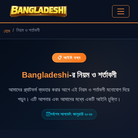
নিয়ম ও শর্তাবলী
হোম
📋 আইনি তথ্য
Bangladeshi
-র নিয়ম ও শর্তাবলী
আমাদের প্ল্যাটফর্ম ব্যবহার করার আগে এই নিয়ম ও শর্তাবলী মনোযোগ দিয়ে
পড়ুন। এটি আপনার এবং আমাদের মধ্যে একটি আইনি চুক্তি।
সর্বশেষ আপডেট: জানুয়ারি ২০২৬