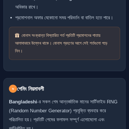
অধিকার রাখে।
প্রমোশনাল অফার যেকোনো সময় পরিবর্তন বা বাতিল হতে পারে।
বোনাস সংক্রান্ত বিস্তারিত শর্ত প্রতিটি প্রমোশনের পাতায়
আলাদাভাবে উল্লেখ থাকে। বোনাস গ্রহণের আগে সেই শর্তগুলো পড়ে
নিন।
গেমিং নিয়মাবলী
৬
Bangladeshi
-র সকল গেম আন্তর্জাতিক মানের সার্টিফাইড RNG
(Random Number Generator) প্রযুক্তি ব্যবহার করে
পরিচালিত হয়। প্রতিটি গেমের ফলাফল সম্পূর্ণ এলোমেলো এবং
পূর্বনির্ধারিত নয়।