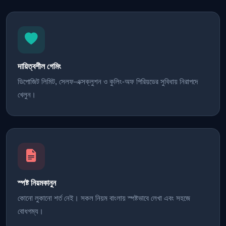
দায়িত্বশীল গেমিং
ডিপোজিট লিমিট, সেলফ-এক্সক্লুশন ও কুলিং-অফ পিরিয়ডের সুবিধায় নিরাপদে
খেলুন।
স্পষ্ট নিয়মকানুন
কোনো লুকানো শর্ত নেই। সকল নিয়ম বাংলায় স্পষ্টভাবে লেখা এবং সহজে
বোধগম্য।