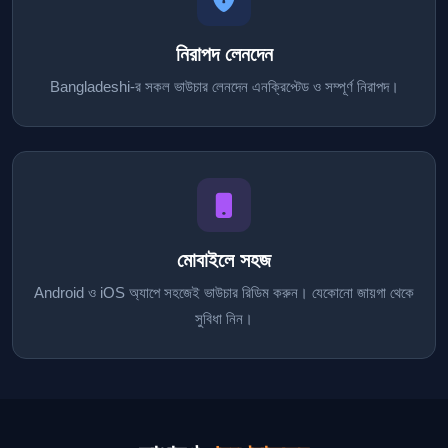
নিরাপদ লেনদেন
Bangladeshi-র সকল ভাউচার লেনদেন এনক্রিপ্টেড ও সম্পূর্ণ নিরাপদ।
মোবাইলে সহজ
Android ও iOS অ্যাপে সহজেই ভাউচার রিডিম করুন। যেকোনো জায়গা থেকে
সুবিধা নিন।