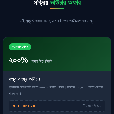
সক্রিয়
ভাউচার অফার
এই মুহূর্তে পাওয়া যাচ্ছে এমন বিশেষ ভাউচারগুলো দেখুন
ওয়েলকাম বোনাস
২০০%
প্রথম ডিপোজিটে
নতুন সদস্য ভাউচার
প্রথমবার ডিপোজিট করলে ২০০% বোনাস পাবেন। সর্বোচ্চ ৳১০,০০০ পর্যন্ত বোনাস
প্রযোজ্য।
WELCOME200
কোড কপি করুন