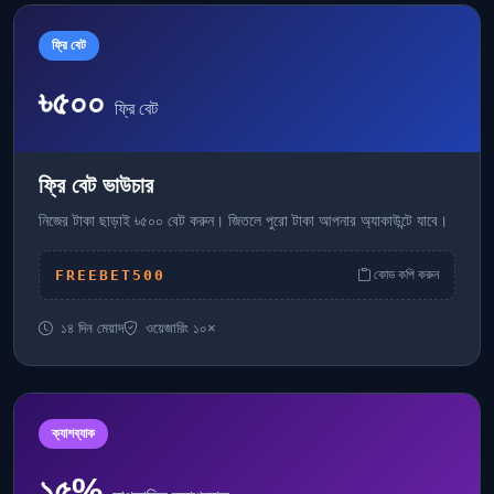
ফ্রি বেট
৳৫০০
ফ্রি বেট
ফ্রি বেট ভাউচার
নিজের টাকা ছাড়াই ৳৫০০ বেট করুন। জিতলে পুরো টাকা আপনার অ্যাকাউন্টে যাবে।
FREEBET500
কোড কপি করুন
১৪ দিন মেয়াদ
ওয়েজারিং ১০×
ক্যাশব্যাক
১৫%