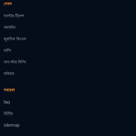
গেমস
মনস্টার ট্রিপল
আলাদিন
জুরাসিক কিংডম
ডার্টস
অল-স্টার ফিশিং
ভাউচার
সহায়তা
faq
হিস্ট্রি
sitemap