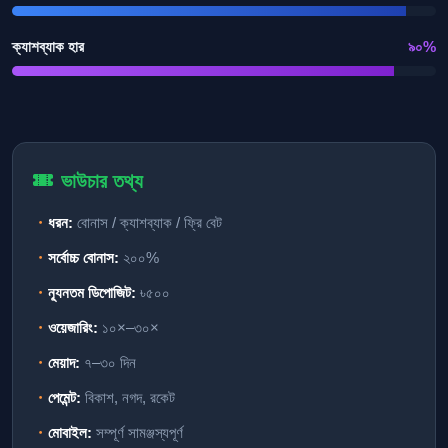
ক্যাশব্যাক হার
৯০%
ভাউচার তথ্য
ধরন:
বোনাস / ক্যাশব্যাক / ফ্রি বেট
সর্বোচ্চ বোনাস:
২০০%
ন্যূনতম ডিপোজিট:
৳৫০০
ওয়েজারিং:
১০×–৩০×
মেয়াদ:
৭–৩০ দিন
পেমেন্ট:
বিকাশ, নগদ, রকেট
মোবাইল:
সম্পূর্ণ সামঞ্জস্যপূর্ণ