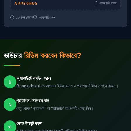
APPBONUS
কোড কপি করুন
১৫ দিন মেয়াদ
ওয়েজারিং ৮×
ভাউচার
রিডিম করবেন কিভাবে?
অ্যাকাউন্টে লগইন করুন
১
Bangladeshi-তে আপনার ইউজারনেম ও পাসওয়ার্ড দিয়ে লগইন করুন।
প্রমোশন সেকশনে যান
২
মেনু থেকে "প্রমোশন" বা "ভাউচার" অপশনটি বেছে নিন।
কোড ইনপুট করুন
৩