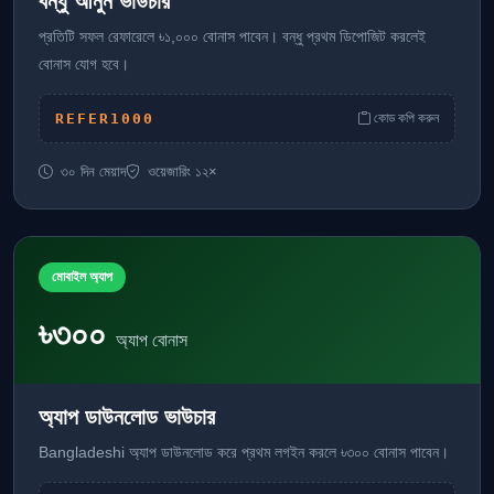
বন্ধু আনুন ভাউচার
প্রতিটি সফল রেফারেলে ৳১,০০০ বোনাস পাবেন। বন্ধু প্রথম ডিপোজিট করলেই
বোনাস যোগ হবে।
REFER1000
কোড কপি করুন
৩০ দিন মেয়াদ
ওয়েজারিং ১২×
মোবাইল অ্যাপ
৳৩০০
অ্যাপ বোনাস
অ্যাপ ডাউনলোড ভাউচার
Bangladeshi অ্যাপ ডাউনলোড করে প্রথম লগইন করলে ৳৩০০ বোনাস পাবেন।