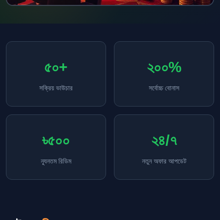
৫০+
২০০%
সক্রিয় ভাউচার
সর্বোচ্চ বোনাস
৳৫০০
২৪/৭
ন্যূনতম রিডিম
নতুন অফার আপডেট