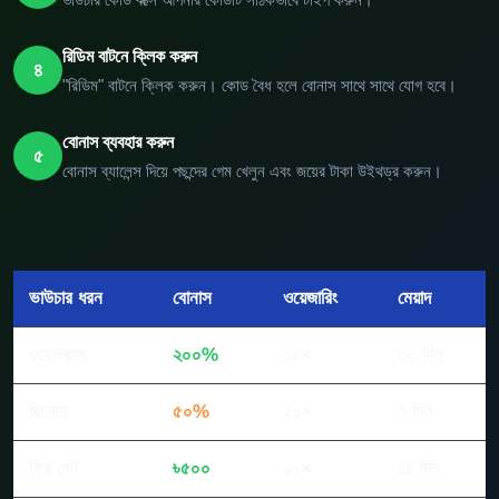
ভাউচার কোড বক্সে আপনার কোডটি সঠিকভাবে টাইপ করুন।
রিডিম বাটনে ক্লিক করুন
৪
"রিডিম" বাটনে ক্লিক করুন। কোড বৈধ হলে বোনাস সাথে সাথে যোগ হবে।
বোনাস ব্যবহার করুন
৫
বোনাস ব্যালেন্স দিয়ে পছন্দের গেম খেলুন এবং জয়ের টাকা উইথড্র করুন।
ভাউচার ধরন
বোনাস
ওয়েজারিং
মেয়াদ
ওয়েলকাম
২০০%
১৫×
৩০ দিন
রিলোড
৫০%
২০×
৭ দিন
ফ্রি বেট
৳৫০০
১০×
১৪ দিন