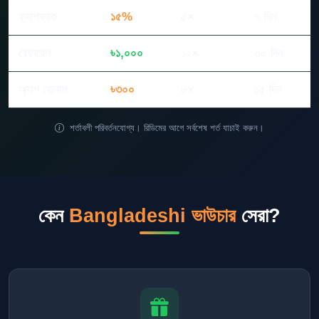
ক্যাশব্যাক
১৫%
৫×
৭ দিন
রেফারেল
৳১,০০০
১২×
৩০ দিন
অ্যাপ বোনাস
৳৩০০
৮×
১৫ দিন
শর্তাবলী পরিবর্তনযোগ্য। রিডিমের আগে সর্বশেষ শর্ত যাচাই করুন।
কেন
Bangladeshi ভাউচার
সেরা?