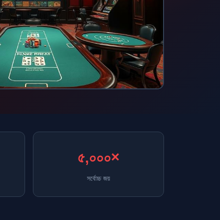
৫,০০০×
সর্বোচ্চ জয়