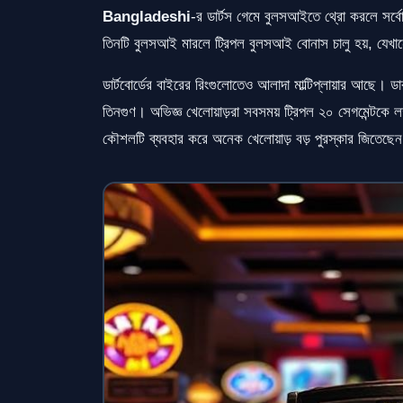
Bangladeshi
-র ডার্টস গেমে বুলসআইতে থ্রো করলে সর্বোচ্চ
তিনটি বুলসআই মারলে ট্রিপল বুলসআই বোনাস চালু হয়, যেখানে 
ডার্টবোর্ডের বাইরের রিংগুলোতেও আলাদা মাল্টিপ্লায়ার আছে। ডাব
তিনগুণ। অভিজ্ঞ খেলোয়াড়রা সবসময় ট্রিপল ২০ সেগমেন্টকে লক
কৌশলটি ব্যবহার করে অনেক খেলোয়াড় বড় পুরস্কার জিতেছে