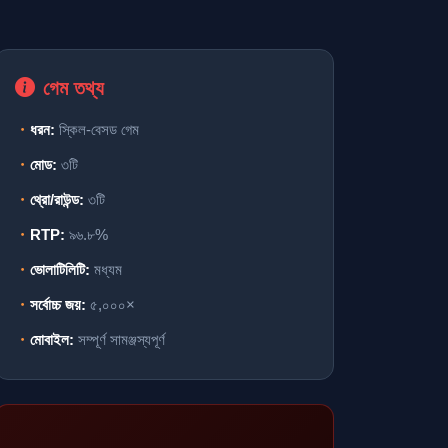
গেম তথ্য
ধরন:
স্কিল-বেসড গেম
মোড:
৩টি
থ্রো/রাউন্ড:
৩টি
RTP:
৯৬.৮%
ভোলাটিলিটি:
মধ্যম
সর্বোচ্চ জয়:
৫,০০০×
মোবাইল:
সম্পূর্ণ সামঞ্জস্যপূর্ণ