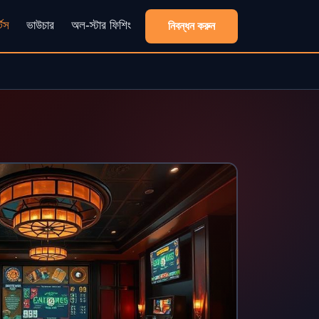
্টস
ভাউচার
অল-স্টার ফিশিং
নিবন্ধন করুন