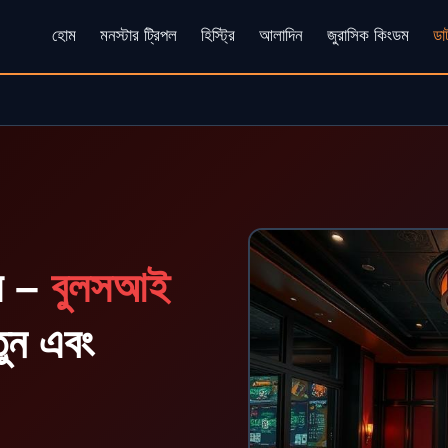
হোম
মনস্টার ট্রিপল
হিস্ট্রি
আলাদিন
জুরাসিক কিংডম
ডার
টস –
বুলসআই
তুন এবং