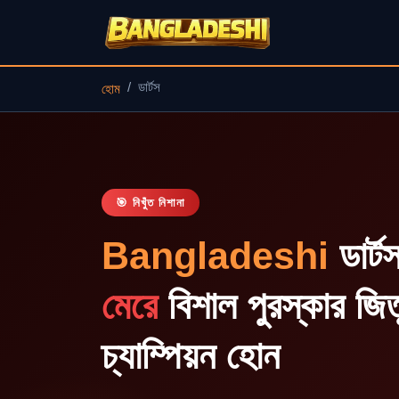
ডার্টস
হোম
🎯 নিখুঁত নিশানা
Bangladeshi
ডার্
মেরে
বিশাল পুরস্কার জি
চ্যাম্পিয়ন হোন